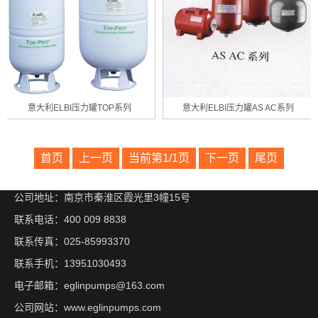
意大利ELBI压力罐TOP系列
意大利ELBI压力罐AS AC系列
首页
上一页
当前第1/1页
下一页
尾页
公司地址：南京市秦淮区霞光里3幢15号
联系电话：400 009 8838
联系传真：025-85993370
联系手机：13951030493
电子邮箱：eglinpumps@163.com
公司网站：www.eglinpumps.com